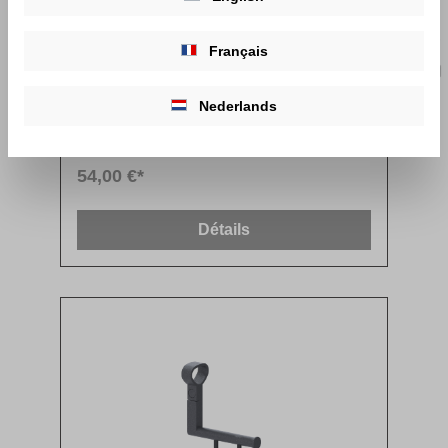
Français
Nederlands
Cavere Care porte-rouleau
54,00 €*
Détails