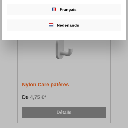
Français
Nederlands
Nylon Care patères
De
4,75 €*
Détails