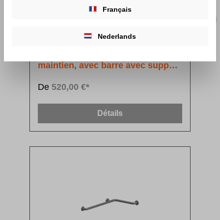
Français
Nederlands
Nylon Care 300 main courante de
maintien, avec barre avec support
de douchette
De
520,00 €*
Détails