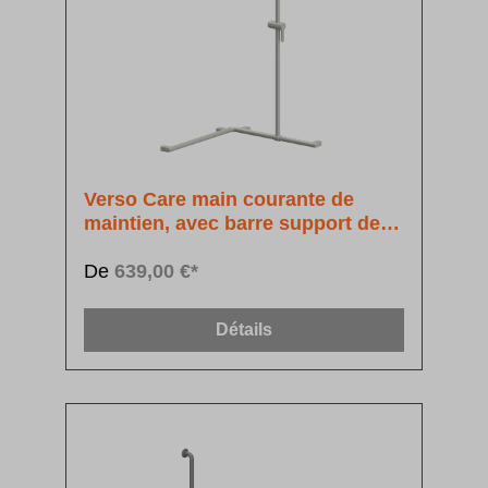
Verso Care main courante de
maintien, avec barre support de
douchette à position réglable, de
longueur variable
De
639,00 €*
Détails