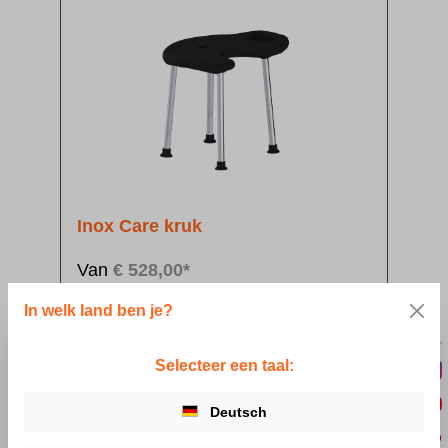
Inox Care kruk
Van
€ 528,00*
In welk land ben je?
Details
Selecteer een taal:
Deutsch