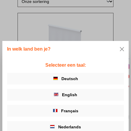
In welk land ben je?
Selecteer een taal:
Deutsch
Care opklapbare douchegordijn
voor opklapbare muursteun
English
Van
€ 75,00*
Français
Details
Nederlands