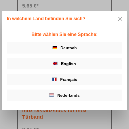
5,65 €*
In welchem Land befinden Sie sich?
Details
Bitte wählen Sie eine Sprache:
Deutsch
English
Français
Nederlands
Inox Distanzstück für Inox
Türband