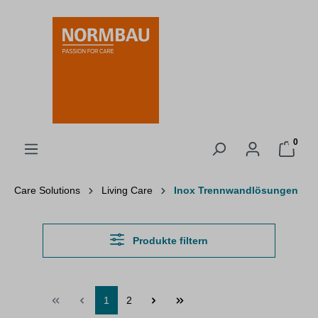
alt springen
0
Care Solutions
Living Care
Inox Trennwandlösungen
Produkte filtern
1
2