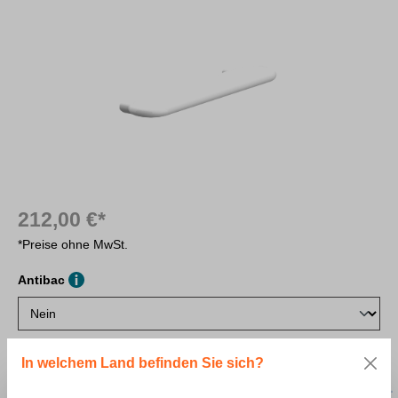
212,00 €*
*Preise ohne MwSt.
Antibac
auswählen
Farbe
In welchem Land befinden Sie sich?